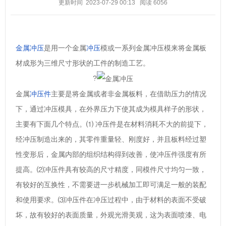
更新时间 2023-07-29 00:13
阅读
6056
金属冲压
是用一个金属
冲压
模或一系列金属冲压模来将金属板
材成形为三维尺寸形状的工件的制造工艺。
?
金属
冲压件
主要是将金属或者非金属板料，在借助压力的情况
下，通过冲压模具，在外界压力下使其成为模具样子的形状，
主要有下面几个特点。⑴ 冲压件是在材料消耗不大的前提下，
经冲压制造出来的，其零件重量轻、刚度好，并且板料经过塑
性变形后，金属内部的组织结构得到改善，使冲压件强度有所
提高。⑵冲压件具有较高的尺寸精度，同模件尺寸均匀一致，
有较好的互换性，不需要进一步机械加工即可满足一般的装配
和使用要求。⑶冲压件在冲压过程中，由于材料的表面不受破
坏，故有较好的表面质量，外观光滑美观，这为表面喷漆、电