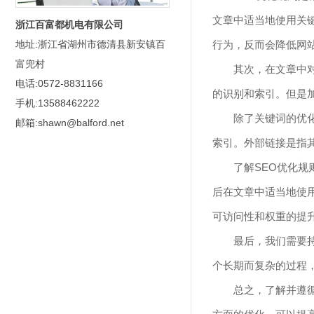
文章中适当地使用关
浙江百富都机电有限公司
行为，反而会降低网
地址:浙江省湖州市德清县新安镇百
富兜村
其次，在文章中
电话:0572-8831166
的识别和索引。但是
手机:13588462222
除了关键词的优
邮箱:shawn@balford.net
索引。外部链接是指
了解SEO优化
后在文章中适当地使
可访问性和权重的提
最后，我们需要
个长期而复杂的过程
总之，了解并遵