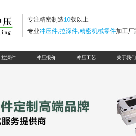
专注精密制造
10
载以上
专业
冲压件,拉深件,精密机械零件
加工厂
拉深件
冲压报价
冲压工艺
关于我们