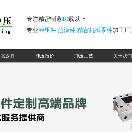
专注精密制造
10
载以上
专业
冲压件,拉深件,精密机械零件
加工厂
拉深件
冲压报价
冲压工艺
关于我们