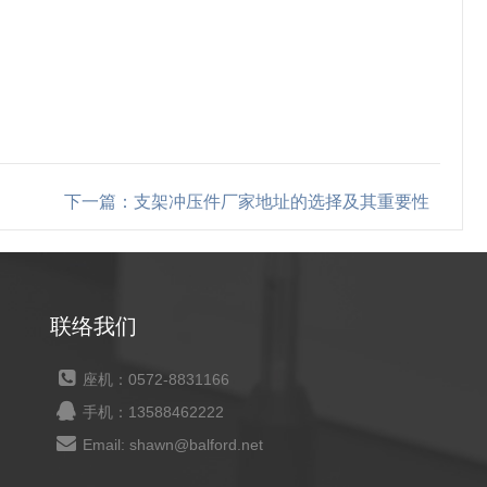
下一篇：支架冲压件厂家地址的选择及其重要性
联络我们
座机：0572-8831166
手机：13588462222
Email: shawn@balford.net