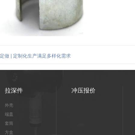
定做 | 定制化生产满足多样化需求
拉深件
冲压报价
外壳
端盖
套筒
方盒