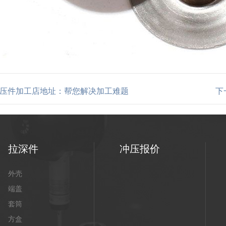
压件加工店地址：帮您解决加工难题
下
拉深件
冲压报价
外壳
端盖
套筒
方盒