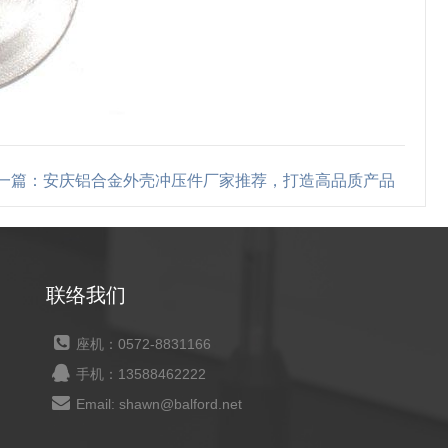
一篇：安庆铝合金外壳冲压件厂家推荐，打造高品质产品
联络我们
座机：0572-8831166
手机：13588462222
Email: shawn@balford.net