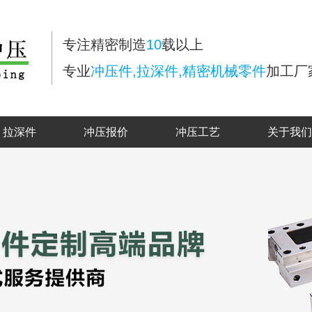
专注精密制造
10
载以上
专业
冲压件,拉深件,精密机械零件
加工厂
拉深件
冲压报价
冲压工艺
关于我们