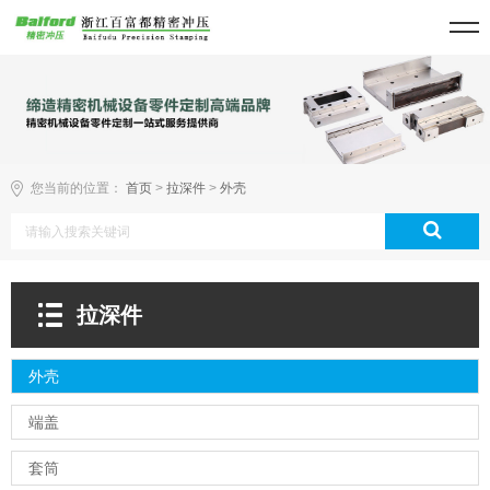
您当前的位置：
首页
>
拉深件
>
外壳
拉深件
外壳
端盖
套筒