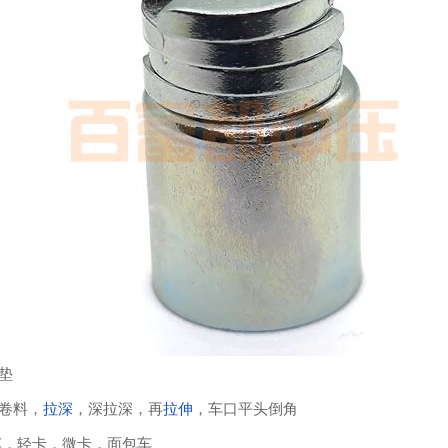
压垫
卷料，
拉深
，深拉深，再
拉伸
，车口平头倒角
车，轻卡，微卡，面包车