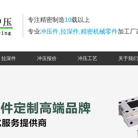
专注精密制造
10
载以上
专业
冲压件,拉深件,精密机械零件
加工厂
拉深件
冲压报价
冲压工艺
关于我们